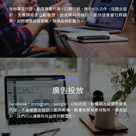
粉絲專頁代管、創意專案代操、口碑行銷、媒合KOL合作，從圖文設
計、文案撰寫至企劃發想，由成員共同執行，能快速掌握社群趨
勢，即時調整經營策略，發揮品牌影響力。
廣告投放
Facebook、Instagram、Google、LINE訊息、聯播網及關鍵字廣告
代理。不論是圖文設計、影片剪輯、動畫效果等素材製作、網頁設
計，我們可以讓廣告效益達到最佳化。